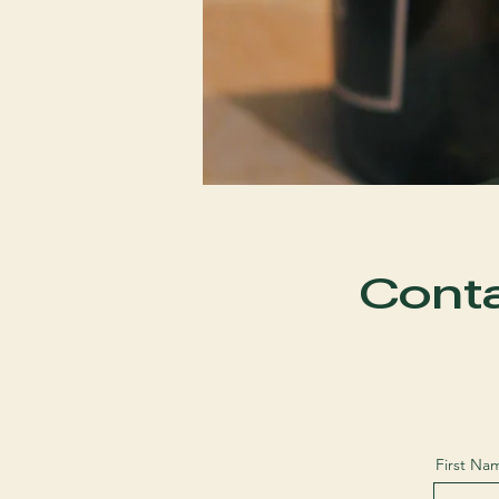
Conta
First Na