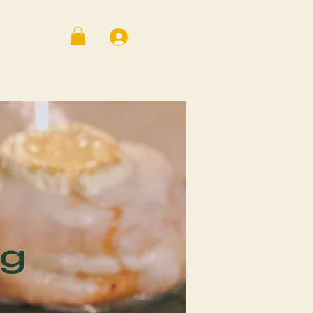
Login
ng