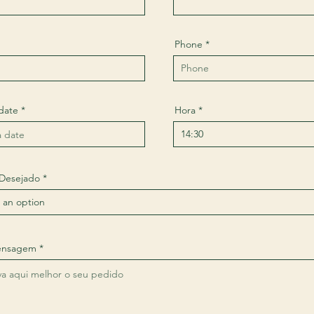
Phone
r
 date
*
Hora
e
q
u
i
r
e
Desejado
d
ensagem