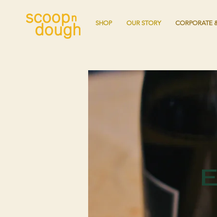
SHOP
OUR STORY
CORPORATE &
E